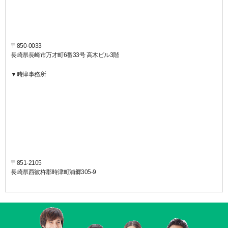
〒850-0033
長崎県長崎市万才町6番33号 高木ビル3階
▼時津事務所
〒851-2105
長崎県西彼杵郡時津町浦郷305-9