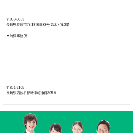
〒850-0033
長崎県長崎市万才町6番33号 高木ビル3階
▼時津事務所
〒851-2105
長崎県西彼杵郡時津町浦郷305-9