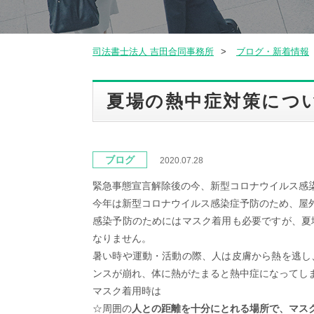
司法書士法人 吉田合同事務所
ブログ・新着情報
夏場の熱中症対策につ
ブログ
2020.07.28
緊急事態宣言解除後の今、新型コロナウイルス感
今年は新型コロナウイルス感染症予防のため、屋
感染予防のためにはマスク着用も必要ですが、夏
なりません。
暑い時や運動・活動の際、人は皮膚から熱を逃し
ンスが崩れ、体に熱がたまると熱中症になってし
マスク着用時は
☆周囲の
人との距離を十分にとれる場所で、マス