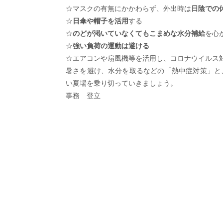
☆マスクの有無にかかわらず、外出時は
日陰での
☆
日傘や帽子を活用
する
☆
のどが渇いていなくてもこまめな水分補給
を心
☆
強い負荷の運動は避ける
☆エアコンや扇風機等を活用し、コロナウイルス
暑さを避け、水分を取るなどの「熱中症対策」と
い夏場を乗り切っていきましょう。
事務 登立