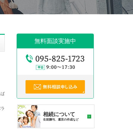
無料面談実施中
れば
バラ
相続について
生前贈与、遺言の作成など