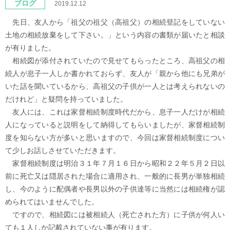
ブログ
2019.12.12
先日、友人から「祖父の祖父（高祖父）の相続登記をしていない
土地の相続放棄をして下さい。」という内容の書類が届いたと相談
が有りました。
相続図が添付されていたので見せてもらったところ、高祖父の相
続人が息子一人しか書かれておらず、友人が「親から他にも兄弟が
いた話を聞いているから、高祖父の子供が一人とは考えられないの
だけれど」と疑問を持っていました。
友人には、これは家督相続制度時代だから、息子一人だけが相続
人になっていると説明をして納得してもらいましたが、家督相続制
度を知らない方が多いと思いますので、今回は家督相続制度につい
て少しお話しさせていただきます。
家督相続制度は明治３１年７月１６日から昭和２２年５月２日以
前に死亡又は隠居された場合に適用され、一般的に長男が単独相続
し、今のように配偶者や長男以外の子供達等に当然には相続権が認
められてはいませんでした。
ですので、相続図には被相続人（死亡された方）に子供が何人い
ても１人しか記載されていない事が有ります。