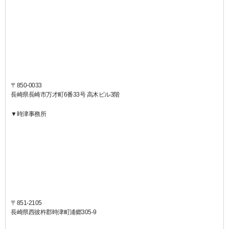
〒850-0033
長崎県長崎市万才町6番33号 高木ビル3階
▼時津事務所
〒851-2105
長崎県西彼杵郡時津町浦郷305-9