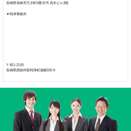
長崎県長崎市万才町6番33号 高木ビル3階
▼時津事務所
〒851-2105
長崎県西彼杵郡時津町浦郷305-9