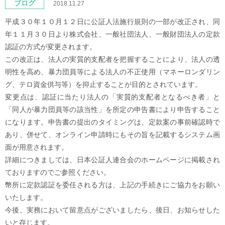
ブログ
2018.11.27
平成３０年１０月１２日に公証人法施行規則の一部が改正され、同
年１１月３０日より株式会社、一般社団法人、一般財団法人の定款
認証の方式が変更されます。
この改正は、法人の実質的支配者を把握することにより、法人の透
明性を高め、暴力団員等による法人の不正使用（マネーロンダリン
グ、テロ資金供与等）を抑止することが目的とされています。
変更点は、認証に当たり法人の「実質的支配者となるべき者」と
「同人が暴力団員等の該当性」を所定の申告書により申告すること
になります。申告書の提出のタイミングは、定款案の事前確認時で
あり、併せて、オンライン申請時にもその旨を記載するシステム画
面が用意されます。
詳細につきましては、日本公証人連合会のホームページに掲載され
ておりますのでご参照ください。
幣所に定款認証を委任される方は、上記の手続きにご協力をお願い
いたします。
今後、実務において留意点がございましたら、後日、お知らせした
いと存じます。